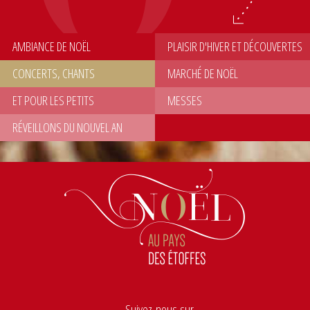
AMBIANCE DE NOËL
PLAISIR D'HIVER ET DÉCOUVERTES
CONCERTS, CHANTS
MARCHÉ DE NOËL
ET POUR LES PETITS
MESSES
RÉVEILLONS DU NOUVEL AN
Suivez-nous sur