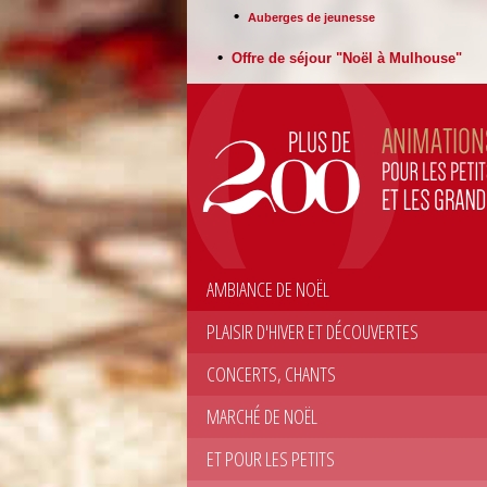
•
Auberges de jeunesse
•
Offre de séjour "Noël à Mulhouse"
AMBIANCE DE NOËL
PLAISIR D'HIVER ET DÉCOUVERTES
CONCERTS, CHANTS
MARCHÉ DE NOËL
ET POUR LES PETITS