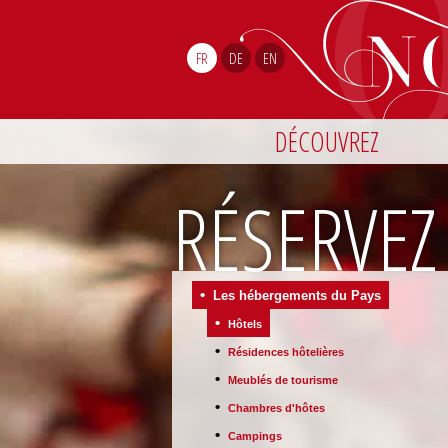
FR
DE
EN
DÉCOUVREZ
RÉSERVEZ
•
Les hébergements du Pays
•
Hôtels
•
Résidences hôtelières
•
Meublés de tourisme
•
Chambres d'hôtes
•
Campings