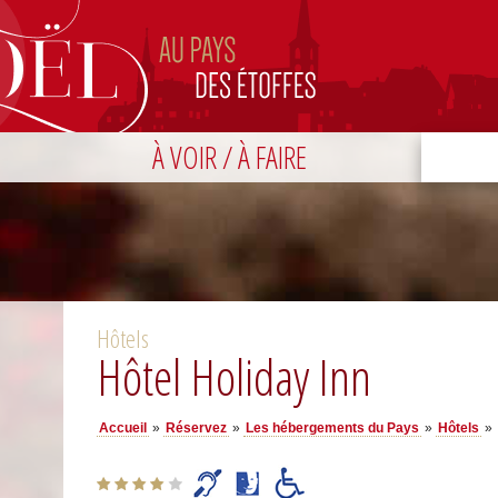
À VOIR / À FAIRE
Hôtels
Hôtel Holiday Inn
Accueil
»
Réservez
»
Les hébergements du Pays
»
Hôtels
»