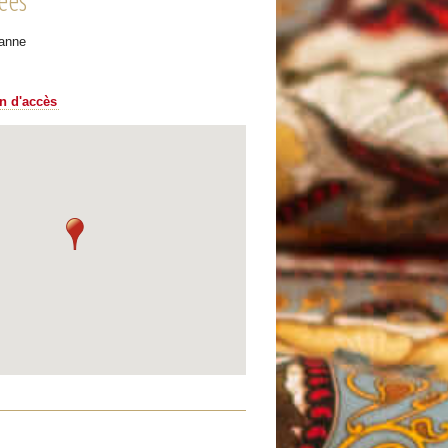
ées
zanne
an d'accès